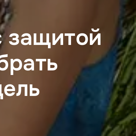
с защитой
ыбрать
дель