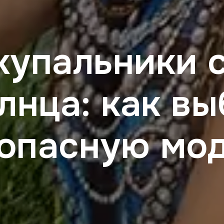
купальники 
лнца: как в
опасную мо