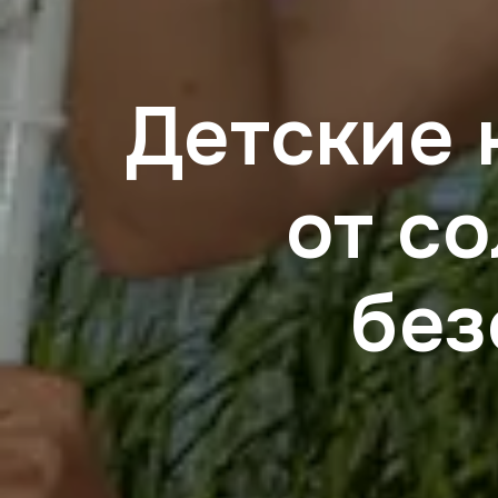
Детские 
от со
без