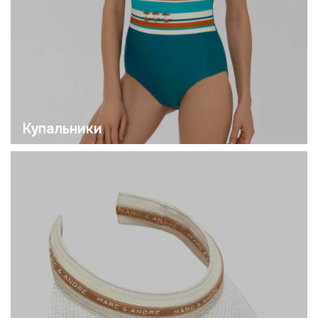
Блог
Обмен и возврат
Контакты
Соц.сети
Правовая информация
и мессенджеры
Публичная оферта
Политика конфиденциальности
What’s app
Телеграм
trimango@bk.ru
Инстаграм *
*проект Meta Platforms Inc., деятельность которой запрещена в РФ
Узнавайте первыми о новинках и акциях
отправить
Я даю
согласие
на обработку персональных
данных в соответствии с
политикой
конфиденциальности
.
ООО
«
Ю-Фарма
»
ИНН 1655270747
ОГРН 1131690038171
Все права защищены