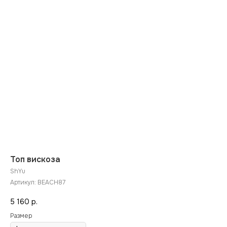
Топ вискоза
ShYu
Артикул:
BEACH87
5 160
р.
Размер